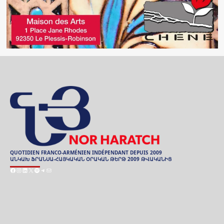
QUOTIDIEN FRANCO-ARMÉNIEN INDÉPENDANT DEPUIS 2009
ԱՆԿԱԽ ՖՐԱՆՍԱ-ՀԱՅԿԱԿԱՆ ՕՐԱԿԱՆ ԹԵՐԹ 2009 ԹՎԱԿԱՆԻՑ
Facebook
Instagram
LinkedIn
X
Spotify
Telegram
E-
mail
ARCHIVES
ԱՐԽԻՒ