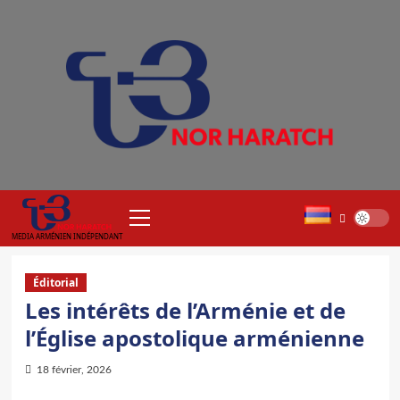
Aller
au
contenu
Menu
principal
MEDIA ARMÉNIEN INDÉPENDANT
Éditorial
Les intérêts de l’Arménie et de
l’Église apostolique arménienne
18 février, 2026