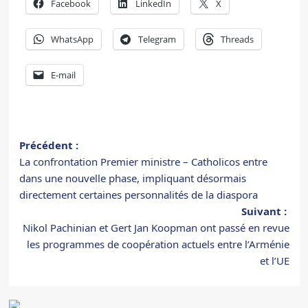
Facebook
LinkedIn
X
WhatsApp
Telegram
Threads
E-mail
Navigation
Précédent :
La confrontation Premier ministre – Catholicos entre
d’article
dans une nouvelle phase, impliquant désormais
directement certaines personnalités de la diaspora
Suivant :
Nikol Pachinian et Gert Jan Koopman ont passé en revue
les programmes de coopération actuels entre l’Arménie
et l’UE