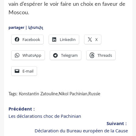
vain d’espérer le voir faire un choix en faveur de
Moscou.
partager | կիսուիլ
Facebook
LinkedIn
X
WhatsApp
Telegram
Threads
E-mail
Tags:
Konstantin Zatouline
,
Nikol Pachinian
,
Russie
Navigation
Précédent :
Les déclarations choc de Pachinian
d’article
Suivant :
Déclaration du Bureau européen de la Cause