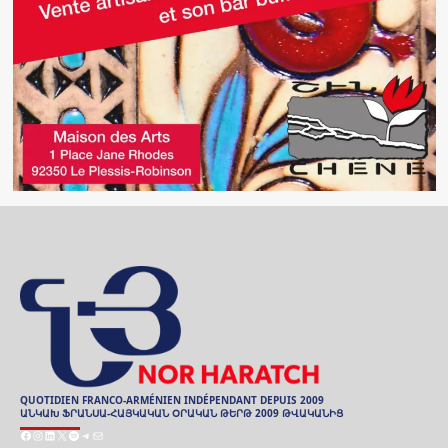
QUOTIDIEN FRANCO-ARMÉNIEN INDÉPENDANT DEPUIS 2009
ԱՆԿԱԽ ՖՐԱՆՍԱ-ՀԱՅԿԱԿԱՆ ՕՐԱԿԱՆ ԹԵՐԹ 2009 ԹՎԱԿԱՆԻՑ
Facebook
Instagram
LinkedIn
X
Spotify
Telegram
E-