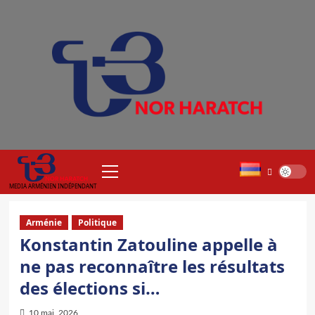
Aller
au
contenu
Menu
principal
MEDIA ARMÉNIEN INDÉPENDANT
Arménie
Politique
Konstantin Zatouline appelle à
ne pas reconnaître les résultats
des élections si…
10 mai, 2026