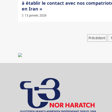
à établir le contact avec nos compatriot
en Iran »
13 janvier, 2026
Pagina
Précédent
des
public
QUOTIDIEN FRANCO-ARMÉNIEN INDÉPENDANT DEPUIS 2009