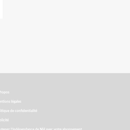
Propos
ntions légales
itique de confidentialité
licité
utenez l’indépendance de NH avec votre abonnement