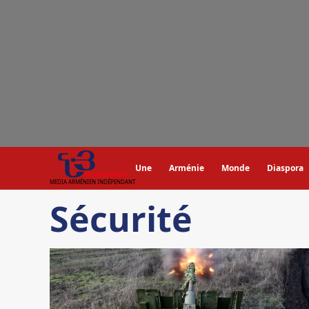
Aller
au
contenu
Une
Arménie
Monde
Diaspora
MEDIA ARMÉNIEN INDÉPENDANT
Sécurité