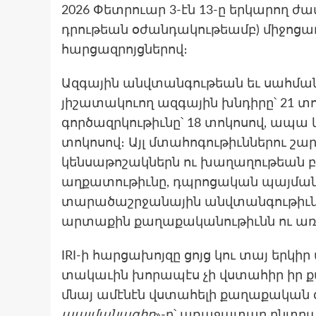
2026 Փետրուար 3-էն 13-ը երկարող 
դրութեան օժանդակութեամբ) միջոց
հարցազրոյցներով։
Ազգային անվտանգութեան եւ սահման
յիշատակուող ազգային խնդիրը՝ 21 տոկ
գործազրկութիւնը՝ 18 տոկոսով, ապա կ
տոկոսով։ Այլ մտահոգութիւններու շ
կենսաթոշակներն ու խաղաղութեան բ
աղքատութիւնը, դպրոցական պայմաննե
տարածաշրջանային անվտանգութիւնը՝
արտաքին քաղաքականութիւնն ու ա
IRI-ի հարցախոյզը ցոյց կու տայ երկիր 
տակաւին խորապէս չի վստահիր իր 
մնայ ամէնէն վստահելի քաղաքական գո
պայմանագիր
»-ը՝ առաջատար ընտրա