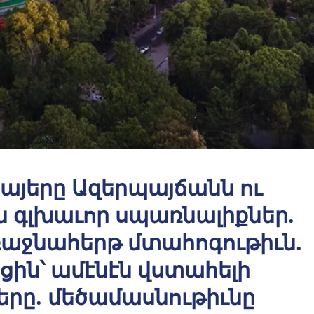
հայերը Ազերպայճանն ու
ն գլխաւոր սպառնալիքներ.
ռաջնահերթ մտահոգութիւն.
ցին՝ ամէնէն վստահելի
րը. մեծամասնութիւնը