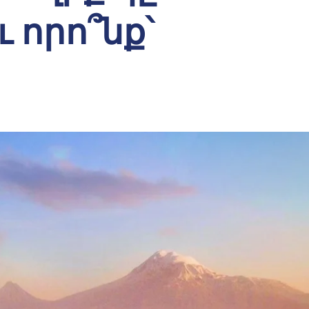
 որո՞նք՝