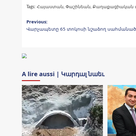
Tags:
Հայաստան
,
Փաշինեան
,
Քաղաքացիական 
Post
Previous:
Վարչապետը 65 տոկոսի նշաձող սահմանած
navigation
A lire aussi | Կարդալ նաեւ