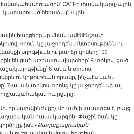
ժամանակահատուածին՝ CATI-ի (համակարգչային
աւ կատարուած հեռաձայնային
ային հարցերը կը մնան ամէնէն շատ
ոսով, որուն կը յաջորդեն տնտեսութիւնն ու
եանքի սղութիւնն ու բարձր գիները՝ 11
արքին են ցած աշխատավարձերը՝ 9 տոկոս, ցած
ացակայութիւնը՝ 8-ական տոկոս,
րն ու կրթութեան որակը, ինչպէս նաեւ
 7-ական տոկոս, որոնց կը յաջորդեն սխալ
ռողջապահական հարցերը։
մը, որ նախկինէն քիչ մը աւելի լաւատես է, բայց
քաղաքական դասակարգին։ Փաշինեան կը
րծիչը, իսկ «
Քաղաքացիական
կան ուժը, սակայն վստահութեան