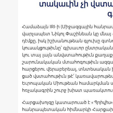
տակաւին չի վստ
գ
Համաձայն IRI-ի (Միջազգային հանր
վարչապետ Նիկոլ Փաշինեան կը մնա
դէմքը, իսկ իշխանութեան գլուխը գտնո
կուսակցութիւնը՝ գլխաւոր ընտրական 
կու տայ լայն անվստահութիւն քաղ
շարունակական մտահոգութիւն ազգա
հարցերու վերաբերեալ, տնտեսական խ
ցած վստահութիւն թէ՛ կառավարութեա
Եւրոպական Միութեան համարկման աւե
հռչակագրին շուրջ խիստ պառակտու
Հարցախոյզը կատարուած է «
Պրիվիս
հանրապետական հիմնարկի Հարցախոյ