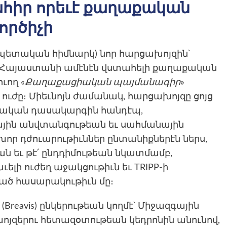
ահիր որեւէ քաղաքական
ործիչի
ապետական հիմնարկ) նոր հարցախոյզին՝
յ Հայաստանի ամէնէն վստահելի քաղաքական
ւող «
Քաղաքացիական պայմանագիր
»
ուժը։ Միեւնոյն ժամանակ, հարցախոյզը ցոյց
աքական դասակարգին հանդէպ,
յին անվտանգութեան եւ սահմանային
որ դժուարութիւններ ընտանիքներէն ներս,
ն եւ թէ՛ ընդդիմութեան նկատմամբ,
լի ուժեղ աջակցութիւն եւ TRIPP-ի
ած հասարակութիւն մը։
» (Breavis) ընկերութեան կողմէ՝ Միջազգային
զերու հետազօտութեան կեդրոնին անունով,