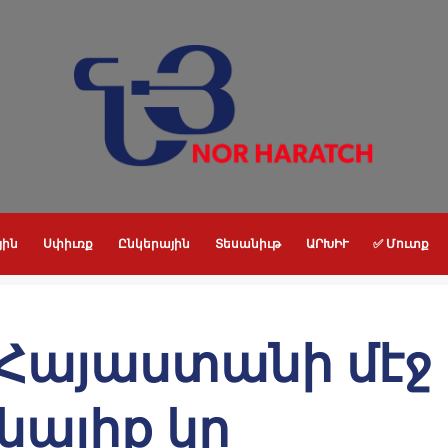
յին
Սփիւռք
Ընկերային
Տեսանիւթ
ԱՐԽԻՒ
✅ Մուտք
 Հայաստանի մէջ
նալիք կը