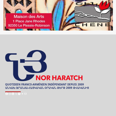
QUOTIDIEN FRANCO-ARMÉNIEN INDÉPENDANT DEPUIS 2009
ԱՆԿԱԽ ՖՐԱՆՍԱ-ՀԱՅԿԱԿԱՆ ՕՐԱԿԱՆ ԹԵՐԹ 2009 ԹՎԱԿԱՆԻՑ
Facebook
Instagram
LinkedIn
X
Spotify
Telegram
E-
mail
ARCHIVES