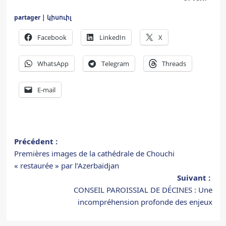
partager | կիսուիլ
Facebook
LinkedIn
X
WhatsApp
Telegram
Threads
E-mail
Navigation
Précédent :
Premières images de la cathédrale de Chouchi
d’article
« restaurée » par l’Azerbaïdjan
Suivant :
CONSEIL PAROISSIAL DE DÉCINES : Une
incompréhension profonde des enjeux