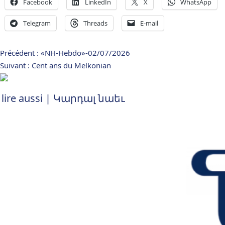
Facebook
LinkedIn
X
WhatsApp
Telegram
Threads
E-mail
Navigation
Précédent :
«NH-Hebdo»-02/07/2026
Suivant :
Cent ans du Melkonian
d’article
 lire aussi | Կարդալ նաեւ