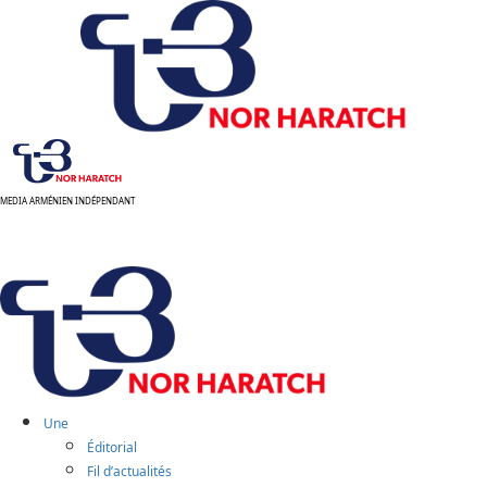
Aller
au
contenu
MEDIA ARMÉNIEN INDÉPENDANT
Menu
principal
Une
Éditorial
Fil d’actualités