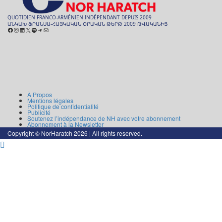
QUOTIDIEN FRANCO-ARMÉNIEN INDÉPENDANT DEPUIS 2009
ԱՆԿԱԽ ՖՐԱՆՍԱ-ՀԱՅԿԱԿԱՆ ՕՐԱԿԱՆ ԹԵՐԹ 2009 ԹՎԱԿԱՆԻՑ
Facebook
Instagram
LinkedIn
X
Spotify
Telegram
E-
mail
ARCHIVES
ԱՐԽԻՒ
À Propos
Mentions légales
Politique de confidentialité
Publicité
Soutenez l’indépendance de NH avec votre abonnement
Abonnement à la Newsletter
Copyright © NorHaratch 2026 | All rights reserved.