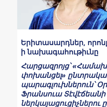
Երիտասարդներ, որոնք 
ի նախագահութիւնը
Հարցազրոյց՝ «Համախմբ
փոխանցել» ընտրակա
պարագլուխներուն՝ Օրե
Ֆրանսուա Տէվէճեանի
ներկայացուցիչներու 