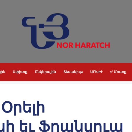
յին
Սփիւռք
Ընկերային
Տեսանիւթ
ԱՐԽԻՒ
✅ Մուտք
 Օրելի
նի եւ Ֆրանսուա