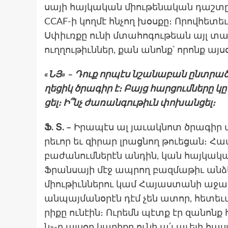
սա­յի հայ­կա­կան միու­թե­նական դաշ­տը։
CCAF-ի կող­մէ հնչող խօս­քը։ Որով­հե­տ
Սփիւռքը ու­նի մտա­հոգու­թեան այլ տար
ուղղու­թիւններ, քան անոնք՝ որոնք այ­ս
«ՆՅ» – Դուք որ­պէս նշա­նաբան ընտրած է
ղեցիկ ծրա­գիր է։ Բայց հար­ցումնե­րը կ
ցել։ Ի՞նչ ժա­ռան­գութիւն փո­խան­ցել։
Ֆ. Տ. –
Իրա­պէս ալ յա­ւակ­նոտ ծրա­գիր մ
րե­ւոր եւ զիրար լրաց­նող թուեցան։ Հա­մա­
բա­ժա­նումնե­րէն ան­դին, կան հայ­կա­
Ֆրան­սա­յի մէջ ապ­րող բազ­մա­թիւ ան­ձ
միու­թիւն­նե­րու կամ Հա­յաս­տա­նի աջակ­
ան­պայմա­նօրէն դէմ չեն ատոր, հե­տե­ւ
րիքը ու­նէին։ Ու­րեմն պէտք էր զա­նոնք 
ն»-ը այ­սօր կա­րիքը ու­նի ա՛լ աւե­լի հաս­