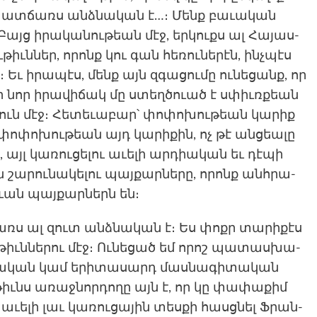
պատճառս անձնական է…։ Մենք բա­ւական
յց իրա­կանու­թեան մէջ, եր­կուքս ալ Հա­յաս­
ւ­թիւններ, որոնք կու գան հեռուներէն, ինչպէս
 Եւ իրա­պէս, մենք այն զգա­ցու­մը ու­նե­ցանք, որ
ր նոր իրա­վիճակ մը ստեղ­ծուած է սփիւռքեան
րուն մէջ։ Հե­տեւա­բար՝ փո­փոխու­թեան կա­րիք
 փո­փոխու­թեան այդ կա­րիքին, ոչ թէ ան­ցեալը
 այլ կա­ռու­ցե­լու աւե­լի ար­դիական եւ դէ­պի
 շա­րու­նա­կելու պայ­քարնե­րը, որոնք անհրա­
ուան պայ­քարներն են։
ս ալ զուտ անձնա­կան է։ Ես փոքր տա­րիքէս
թիւննե­րու մէջ։ Ու­նե­ցած եմ որոշ պա­տաս­խա­
ողա­կան կամ երի­տասարդ մաս­նա­գիտա­կան
­թիւնս առաջ­նորդո­ղը այն է, որ կը փա­փաքիմ
 աւե­լի լաւ կա­ռու­ցա­յին տես­քի հասցնել Ֆրան­