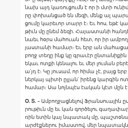
նախ այդ կա­ռու­ցումն է որ ի մտի ունիմ։ 
րը փո­խան­ցած են մե­զի, մենք ալ պար­
ցումը կա­րեւոր տարր է։ Եւ հոս, եթէ կա
թիւն մը ընեմ ձե­զի. Հա­յաս­տա­նի հան
նաեւ հօրս մա­հուան հետ, որ իր ամ­բո
յաս­տա­նի հա­մար։ Եւ երբ ան մա­հացաւ
բողջ տե­ղը ինք կը գրա­ւէր ըն­տա­նիքին
եկաւ ոտ­քի կե­նալու եւ մեր լու­ման բե­ր
ա՛յդ է։ Կը յու­սամ, որ հի­մա չէ, բայց ե
ներկայ պի­տի ըլ­լան՝ իրենց կար­գին ոտ
հա­մար։ Սա նոյնպէս էական կէտ մըն է
Օ. Տ. –
Ամ­բողջաց­նե­լով Ֆրան­սուային ը
րութիւն մը եւ կան գոր­ծե­լու գա­ղափար
ռին ետին կայ նպատակ մը, պաշ­տօ­նա
ար­ժէքնե­րու իմաս­տով. մեր նպա­տակն 