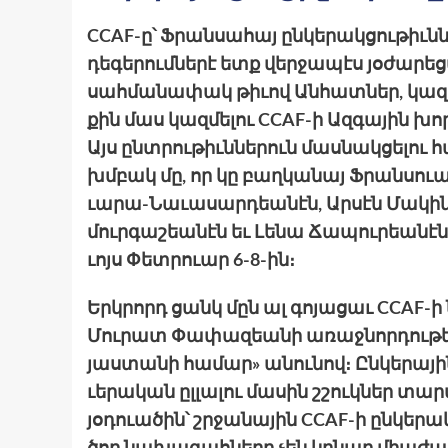
CCAF-ը՝ Ֆրան­սա­հայ ըն­կե­րակ­ցութիւնն
դեգերումնե­րէ ետք վեր­ջա­պէս յօժարեց
սահ­մա­նափակ թի­ւով Ան­հատներ, կազ­մա
քին մաս կազ­մե­լու CCAF-ի Ազ­գա­յին 
Այս ընտրու­թիւննե­րուն մաս­նակցե­լու
խմբակ մը, որ կը բաղկանայ Ֆրան­սուա Տ
ւարա-Նա­ւասար­դեանէն, Ար­սէն Մա­կինե
մուրգա­շեանէն եւ Լե­նա Ճա­պու­րեանէն։
ւոյս Փետ­րուար 6-8-ին։
Երկրորդ ցանկ մըն ալ գո­յացաւ CCAF-ի 
Մու­րատ Փա­փազեանի առաջ­նորդու­թեա
յաս­տա­նի հա­մար» անու­նով։ Ըն­կե­րայ
ւերա­կան ըլ­լա­լու մա­սին շշուկներ տա
յօ­դուա­ծին՝ շրջա­նային CCAF-ի ըն­կե­ր