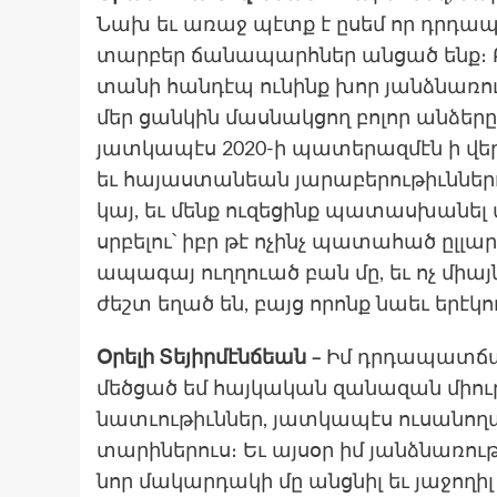
Նախ եւ առաջ պէտք է ըսեմ որ դրդա
տար­բեր ճա­նապարհներ ան­ցած ենք։ Բա
տա­նի հան­դէպ ու­նինք խո­ր յանձնա­ռո
մեր ցան­կին մաս­նակցող բո­լոր ան­ձե­րը։
յատ­կա­պէս 2020-ի պա­տերազ­մէն ի վե
եւ հա­յաս­տա­նեան յա­րաբե­րու­թիւննե­
կայ, եւ մենք ու­զե­ցինք պա­տաս­խա­նել
սրբե­լու՝ իբր թէ ոչինչ պա­տահած ըլ­լար,
ապա­գայ ուղղուած բան մը, եւ ոչ միայն
ժեշտ եղած են, բայց որոնք նաեւ երէ­կ
Օրելի Տեյիրմէնճեան –
Իմ դրդապատճառ
մեծ­ցած եմ հայ­կա­կան զա­նազան միու­
նատւու­թիւններ, յատ­կա­պէս ու­սա­ն
տա­րինե­րուս։ Եւ այ­սօր իմ յանձնա­ռու
նոր մա­կար­դա­կի մը անցնիլ եւ յա­ջողիլ