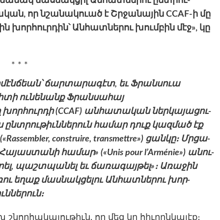
­մանակ մաս­նակցիլ Ան­հատնե­րու ընտրու­
րդա­կան, որ նշա­նակուած է Շրջա­նային CCAF-ի մը
յին խոր­հուրդին՝ Ան­հատնե­րու խում­բին մէջ», կը
* * *
յիրմէնճեան՝ ճարտարագէտ, եւ Ֆրանսուա
­տի ու­նե­նանք Ֆրանսահայ
որհուրդի (CCAF) ան­հատական ներ­կա­յացու­
յս ընտրու­թիւննե­րուն հա­մար դուք կազ­մած էք
assembler, construire, transmettre») ցան­կը։ Մրցա­
ա­յաս­տա­նի հա­մար» («Unis pour l’Arménie») անու­
­րել, պաշտպա­նել եւ ճառագայթել»։ Առա­ջին
­ռու եղաք մաս­նակցե­լու Ան­հատնե­րու խոր­
ւննե­րուն։
 շնոր­հա­կալու­թիւն, որ մեզ կը հիւ­րընկա­լէք։