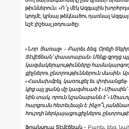
ծող նա­խագահ­նե­րը չեն կրնար միաժա
թիւննե­րուն։ «Ո ՛չ մէկ Ազ­գա­յին խորհ
կող­մէ, կրնայ թեկ­նա­ծու դառ­նալ Ազ­գա­
նշէ յիշեալ յօդուածը։
«Նոր Յառաջ» – Բարեւ ձեզ, Օրելի Տե
Տէվէճեան՝ փաստաբան։ Մենք զրոյց պի
կազմակերպութիւնները համակարգող խ
ցիչնե­րու ընտրու­թիւննե­րուն մա­սին։ Ա
«Հա­մախմբել, կա­ռու­ցել եւ փո­խան­ցել» («R
կից այլ ցանկ մը կազ­մուած է «Միաս­ին՝ Հ
նին տակ, որուն նշա­նաբանն է՝ «Միաւո
հար­ցումս հե­տեւեալն է. ին­չո՞ւ յանձնա
հուրդի ներ­կա­յացու­ցիչնե­րու ընտրու­թի
Ֆրանսուա Տէվէճեան –
Բա­րեւ ձեզ, նախ