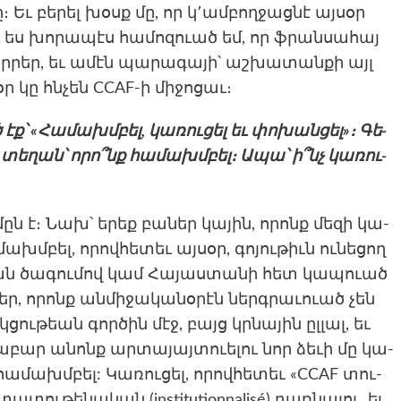
 Եւ բե­րել խօսք մը, որ կ՚ամ­բողջաց­նէ այ­սօր
եւ ես խո­րապէս հա­մոզուած եմ, որ ֆրան­սա­հայ
­րեր, եւ ամէն պա­րագա­յի՝ աշ­խա­տան­քի այլ
օր կը հնչեն CCAF-ի մի­ջոցաւ։
ք՝ «Հա­մախմբել, կա­ռու­ցել եւ փո­խան­ցել»։ Գե­
ը տե­ղան՝ որո՞նք հա­մախմբել։ Ապա՝ ի՞նչ կա­ռու­
ըն է։ Նախ՝ երեք բա­ներ կա­յին, որոնք մե­զի կա­
խմբել, որով­հե­տեւ այ­սօր, գո­յու­թիւն ու­նե­ցող
կան ծա­գու­մով կամ Հա­յաս­տա­նի հետ կա­պուած
եր, որոնք ան­մի­ջակա­նօրէն ներ­գրա­ւուած չեն
ցու­թեան գոր­ծին մէջ, բայց կրնա­յին ըլ­լալ, եւ
ա­բար անոնք ար­տա­յայ­տուելու նոր ձե­ւի մը կա­
հա­մախմբել: Կա­ռու­ցել, որով­հե­տեւ «CCAF տու­
տա­տու­թե­նական (institutionnalisé) դառ­նա­լու, եւ