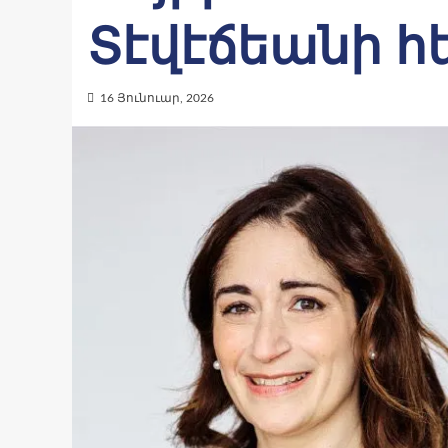
Տէվէճեանի հ
16 Յունուար, 2026