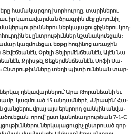
ե­րը հա­մակար­գող խոր­հուր­դը, տա­րինե­րու
աւ իր կա­ռավար­ման ծրա­գրին մէջ ըն­դունիլ
­կեր­պութիւննե­րու ներ­կա­յացու­ցիչնե­րու կող­
խոր­հուրդին եւ ընտրութիւններ նշանակուեցան։
 համար կազ­մուեցաւ եօթը հո­գինոց առա­ջին
է­վէճեանէն, Օրելի Տեյիր­մէնճեանէն, Ալէն Նա­
անէն, Քրիս­թէլ Տե­քեր­մենճեանէն, Սո­ֆի Սա­
 Ընտրու­թիւննե­րը տե­ղի պի­տի ու­նե­նան տար­
ներ­կայ ղե­կավար­նե­րու՝ Արա Թո­րանեանի եւ
մբ, կազ­մուած 15 ան­դամնե­րէ, «Միասին՝ Հա­
ին ցան­ցե­րու վրայ այս երկրորդ ցան­կին ան­վա­
­րածուեցան, որով՝ ըստ կա­նոնադ­րութեան 7-1-C
ակ­ցութիւննե­րու ներ­կա­յացու­ցիչ ընտրուած գոր­