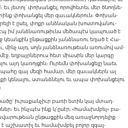
Եւ յե­տոյ՝ փո­խան­ցել, որով­հե­տեւ մեր ծնող­նե­
տինք փո­խան­ցել մեր զա­ւակ­նե­րուն։ Փո­խան­
­րելի է ըսել, փոքր անձնա­կան խոս­տո­վանու­
­դէպ իմ յանձնա­ռու­թիւնս մե­ծապէս կա­պուած է
ղջ կեան­քին ըն­թացքին յանձնա­ռու եղած է Հա­
, մինչ այդ, սոյն յանձնա­ռու­թեան առումով ամ­
 մէջ. եղ­բայրնե­րուս հետ միասին մեր կար­գը
ելու այդ կա­ռոյ­ցին։ Ու­րեմն փո­խան­ցե­լը նաեւ
րբ պա­հը գայ մե­զի հա­մար, մեր զա­ւակ­ներն ալ
­քի կե­նալու, ստանձնելու եւ ապա փո­խան­ցե­լու
։
սա­ծը՝ իւ­րա­քան­չիւր բա­ռի ետին կայ մտադ­
­ներ։ Եւ ինչպէս ինք կ՚ըսէր, «հա­մախմբել» բա­
վա­րու­թեան ըն­թացքին մեզ առաջ­նորդելիք
է աշ­խա­տիլ եւ հա­մախմբել բո­լոր զգայ­