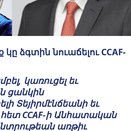
կը ձգտին նուաճելու CCAF-
ել, կառուցել եւ
ն ցանկին
լի Տեյիրմէնճեանի եւ
 հետ CCAF-ի Անհատական
ընտրութեան առթիւ